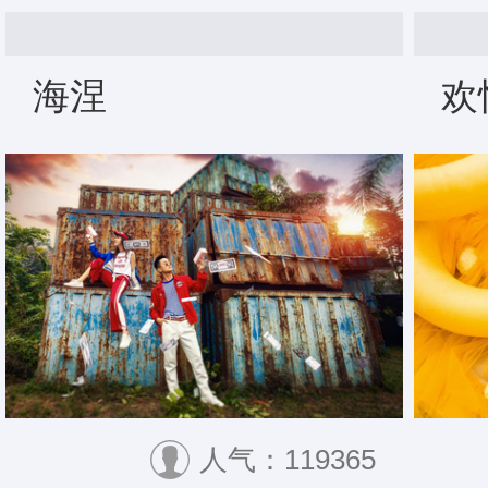
海涅
欢
人气：119365