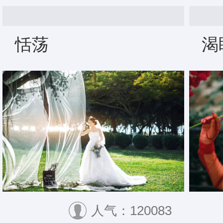
恬荡
渴
人气：120083