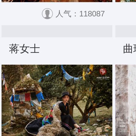
人气：118087
蒋女士
曲