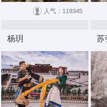
人气：119345
杨玥
苏