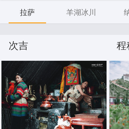
拉萨
羊湖冰川
次吉
程