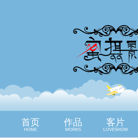
蜜摄影
首页
作品
客片
HOME
WORKS
LOVESHOW